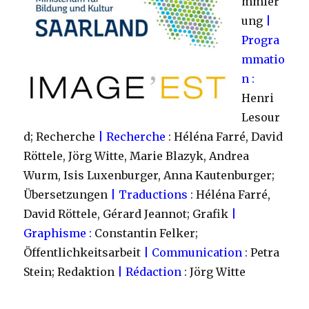
mmier
ung
|
Progra
mmatio
n :
Henri
Lesour
d; Recherche
| Recherche
: Héléna Farré, David
Röttele, Jörg Witte, Marie Blazyk, Andrea
Wurm, Isis Luxenburger, Anna Kautenburger;
Übersetzungen
| Traductions
: Héléna Farré,
David Röttele, Gérard Jeannot; Grafik
|
Graphisme :
Constantin Felker;
Öffentlichkeitsarbeit
| Communication
: Petra
Stein; Redaktion
| Rédaction
: Jörg Witte