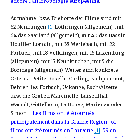
encore l’anthropologie européenne
.
Aufnahme- bzw. Drehorte der Filme sind mit
62 Nennungen
[1]
Lothringen (allgemein), mit
64 das Saarland (allgemein), mit 40 das Bassin
Houiller Lorrain, mit 35 Merlebach, mit 22
Forbach, mit 18 Völklingen, mit 16 Luxemburg
(allgemein), mit 17 Neunkirchen, mit 5 die
Borinage (allgemein). Weiter sind konkrete
Orte u.a. Petite-Roselle, Carling, Faulquemont,
Behren-les-Forbach, Uckange, Esch/Alzette
bzw. die Gruben Marcinelle, Luisenthal,
Warndt, Göttelborn, La Houve, Marienau oder
Simon. |
Les films ont été tournés
principalement dans la Grande Région : 61
films ont été tournés en Lorraine
[1]
, 59 en