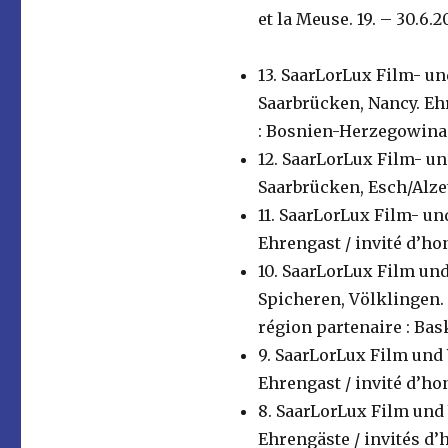
et la Meuse. 19. – 30.
13. SaarLorLux Film- und
Saarbrücken, Nancy. Eh
: Bosnien-Herzegowina
12. SaarLorLux Film- und
Saarbrücken, Esch/Alzet
11. SaarLorLux Film- und
Ehrengast / invité d’ho
10. SaarLorLux Film und 
Spicheren, Völklingen. 
région partenaire : Ba
9. SaarLorLux Film und V
Ehrengast / invité d’ho
8. SaarLorLux Film und V
Ehrengäste / invités d’