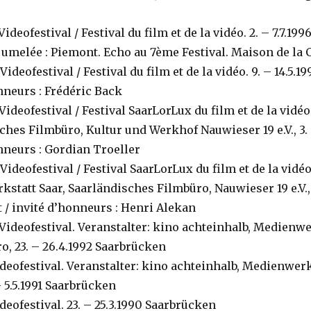
ideofestival / Festival du film et de la vidéo. 2. – 7.7.19
jumelée : Piemont. Echo au 7ème Festival. Maison de la C
ideofestival / Festival du film et de la vidéo. 9. – 14.5.1
nneurs : Frédéric Back
ideofestival / Festival SaarLorLux du film et de la vidéo
ches Filmbüro, Kultur und Werkhof Nauwieser 19 e.V., 3. 
nneurs : Gordian Troeller
ideofestival / Festival SaarLorLux du film et de la vidéo
statt Saar, Saarländisches Filmbüro, Nauwieser 19 e.V., 4
 / invité d’honneurs : Henri Alekan
Videofestival. Veranstalter: kino achteinhalb, Medienwe
, 23. – 26.4.1992 Saarbrücken
eofestival. Veranstalter: kino achteinhalb, Medienwerks
 5.5.1991 Saarbrücken
eofestival. 23. – 25.3.1990 Saarbrücken