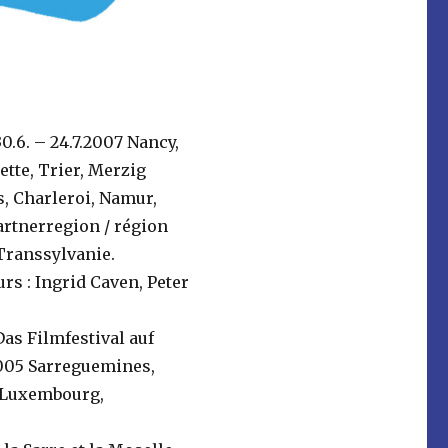
0.6. – 24.7.2007 Nancy,
tte, Trier, Merzig
, Charleroi, Namur,
Partnerregion / région
 Transsylvanie.
rs : Ingrid Caven, Peter
Das Filmfestival auf
2005 Sarreguemines,
, Luxembourg,