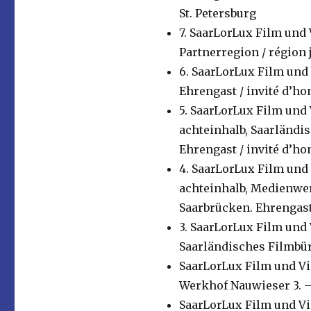
St. Petersburg
7. SaarLorLux Film und V
Partnerregion / région 
6. SaarLorLux Film und V
Ehrengast / invité d’ho
5. SaarLorLux Film und V
achteinhalb, Saarländis
Ehrengast / invité d’ho
4. SaarLorLux Film und V
achteinhalb, Medienwerk
Saarbrücken. Ehrengast
3. SaarLorLux Film und 
Saarländisches Filmbüro
SaarLorLux Film und Vid
Werkhof Nauwieser 3. –
SaarLorLux Film und Vid