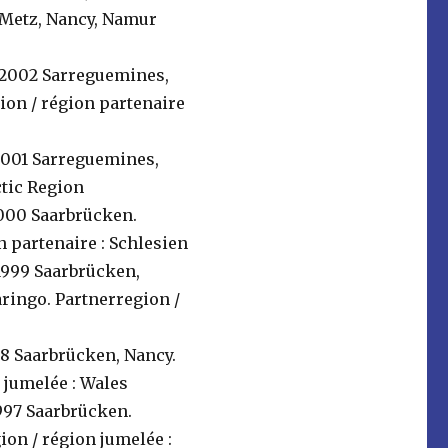
 Metz, Nancy, Namur
.6.2002 Sarreguemines,
on / région partenaire
6.2001 Sarreguemines,
ctic Region
.2000 Saarbrücken.
n partenaire : Schlesien
5.1999 Saarbrücken,
aringo. Partnerregion /
998 Saarbrücken, Nancy.
 jumelée : Wales
.1997 Saarbrücken.
ion / région jumelée :