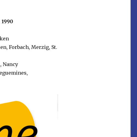
s 1990
cken
en, Forbach, Merzig, St.
n, Nancy
reguemines,