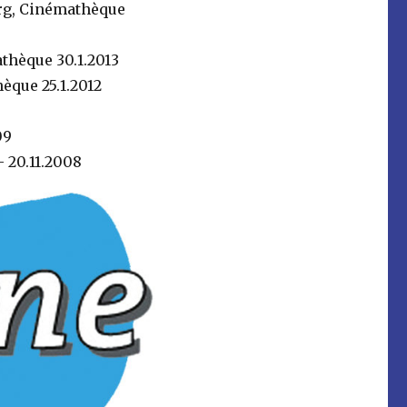
urg, Cinémathèque
thèque 30.1.2013
èque 25.1.2012
0
09
 20.11.2008