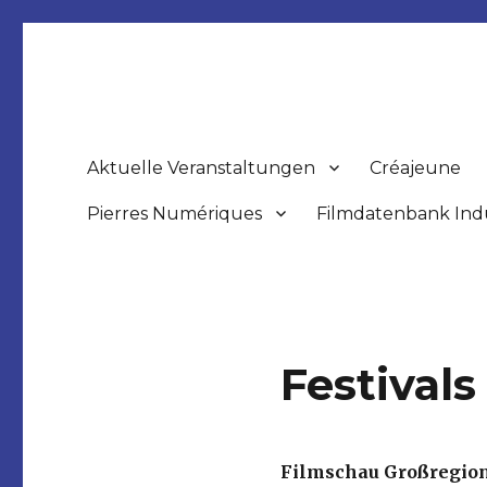
www.filmbuero-saar.de
Aktuelle Veranstaltungen
Créajeune
Pierres Numériques
Filmdatenbank Ind
Festivals
Filmschau Großregion 