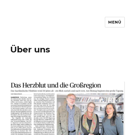
MENÜ
www.filmbuero-saar.de
Über uns