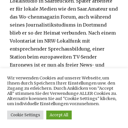
Lokalstudio in Saarbrücken. Später arbeitete
er für lokale Medien wie den Saar.Amateur und
das Wo-chenmagazin Forum, auch während
seines Journalistikstudiums in Dortmund
blieb er so der Heimat verbunden. Nach einem
Volontariat im NRW-Lokalfunk mit
entsprechender Sprechausbildung, einer
Station beim europaweiten TV-Sender
Euronews ist er nun als freier News- und
Dokuproducer für ARD und ZDF in London
Wir verwenden Cookies auf unserer Webseite, um
tätig. Dort beendet er im September auch sein
Ihnen durch Speichern Ihrer Einstellungen usw. den
Zugang zu erleichern. Durch Anklicken von “Accept
Masterstudium in Documentary Filmmaking
All” stimmen Sie der Verwendunge ALLER Cookies zu.
an der Goldsmiths University of London. Sein
Alternativ koennen Sie auf "Cookie Settings" klicken,
um individuelle Einstellungen vorzunehmen.
Debüt-Dokumentarfilm “Jordanien – Land der
Geflüchteten” wurde in Deutschland in mehr
Cookie Settings
Accept All
als 12 Kinos aufgeführt, unter anderem auch