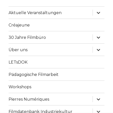
Unterme
Aktuelle Veranstaltungen
anzeige
Créajeune
Unterme
30 Jahre Filmbüro
anzeige
Unterme
Über uns
anzeige
LETsDOK
Pädagogische Filmarbeit
Workshops
Unterme
Pierres Numériques
anzeige
Unterme
Filmdatenbank Industriekultur